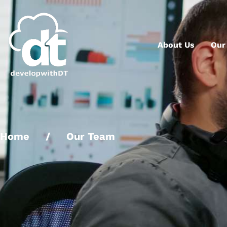
About Us
Our
Home
/
Our Team