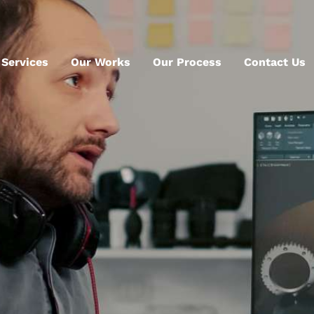
 Services
Our Works
Our Process
Contact Us